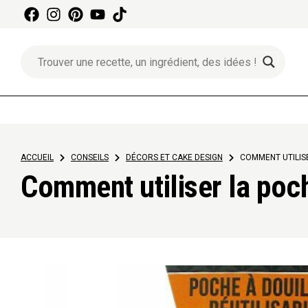
Aller
au
contenu
ACCUEIL
>
CONSEILS
>
DÉCORS ET CAKE DESIGN
>
COMMENT UTILISE
Comment utiliser la poch