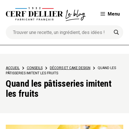
Aller
au
Menu
contenu
ACCUEIL
>
CONSEILS
>
DÉCORS ET CAKE DESIGN
>
QUAND LES
PÂTISSERIES IMITENT LES FRUITS
Quand les pâtisseries imitent
les fruits