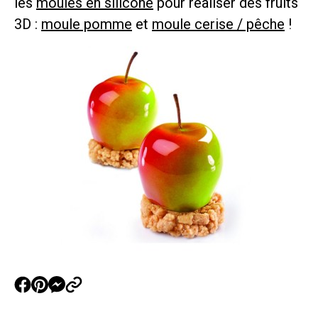
les
moules en silicone
pour réaliser des fruits
3D :
moule pomme
et
moule cerise / pêche
!