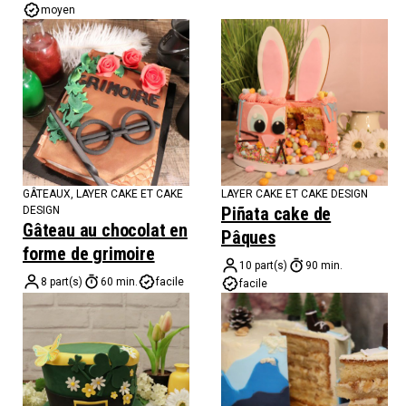
moyen
GÂTEAUX
,
LAYER CAKE ET CAKE
LAYER CAKE ET CAKE DESIGN
Piñata cake de
DESIGN
Gâteau au chocolat en
Pâques
forme de grimoire
10 part(s)
90 min.
8 part(s)
60 min.
facile
facile