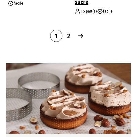
sucre
facile
15 part(s)
facile
1
2