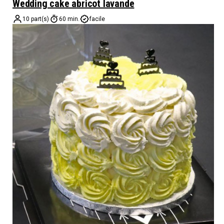
Wedding cake abricot lavande
10 part(s)
60 min.
facile