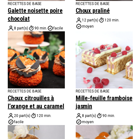
RECETTES DE BASE
RECETTES DE BASE
Galette noisette poire
Choux praliné
chocolat
12 part(s)
120 min.
moyen
8 part(s)
90 min.
facile
RECETTES DE BASE
RECETTES DE BASE
Choux citrouilles à
Mille-feuille framboise
l’orange et au caramel
jasmin
20 part(s)
120 min.
8 part(s)
90 min.
facile
moyen