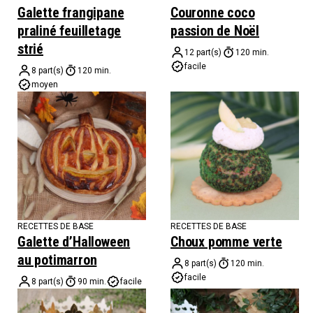
Galette frangipane
Couronne coco
praliné feuilletage
passion de Noël
strié
12 part(s)
120 min.
facile
8 part(s)
120 min.
moyen
RECETTES DE BASE
RECETTES DE BASE
Galette d’Halloween
Choux pomme verte
au potimarron
8 part(s)
120 min.
facile
8 part(s)
90 min.
facile