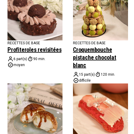
RECETTES DE BASE
RECETTES DE BASE
Profiteroles revisitées
Croquembouche
pistache chocolat
6 part(s)
90 min.
blanc
moyen
15 part(s)
120 min.
difficile