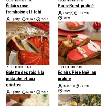
RECETTES DE BASE
RECETTES DE BASE
Éclairs rose,
Paris-Brest praliné
framboise et litchi
8 part(s)
180 min.
facile
8 part(s)
90 min.
facile
RECETTES DE BASE
RECETTES DE BASE
Galette des rois à la
Éclairs Père Noël au
pistache et aux
praliné
griottes
16 part(s)
90 min.
moyen
8 part(s)
60 min.
facile