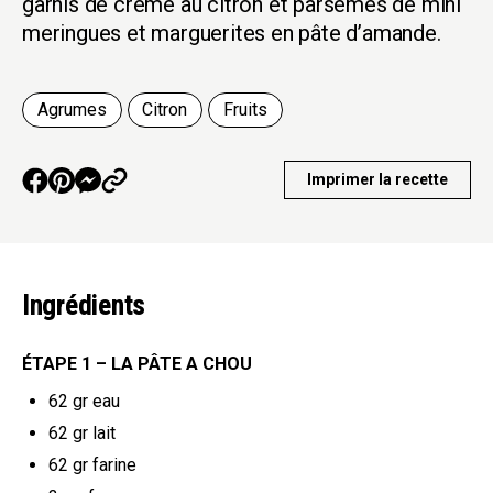
garnis de crème au citron et parsemés de mini
meringues et marguerites en pâte d’amande.
Agrumes
Citron
Fruits
Imprimer la recette
Ingrédients
ÉTAPE 1 – LA PÂTE A CHOU
62 gr
eau
62 gr
lait
62 gr
farine