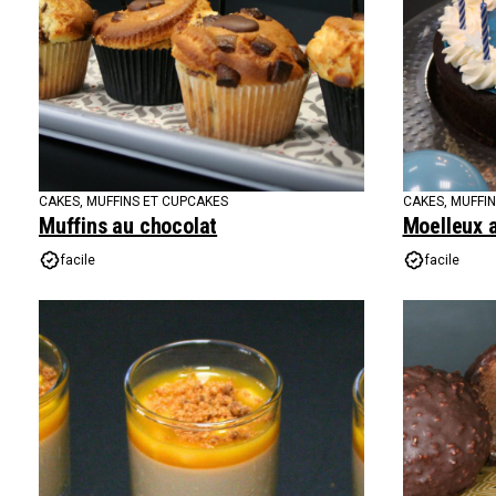
CAKES, MUFFINS ET CUPCAKES
CAKES, MUFFI
Muffins au chocolat
Moelleux 
facile
facile