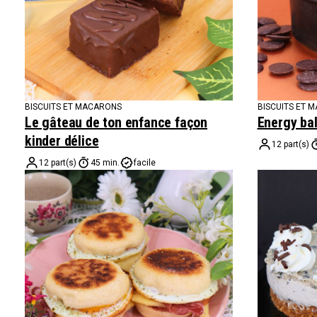
BISCUITS ET MACARONS
BISCUITS ET 
Le gâteau de ton enfance façon
Energy bal
kinder délice
12 part(s)
12 part(s)
45 min.
facile