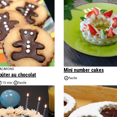
Mini number cakes
MACARONS
oûter au chocolat
facile
15 min.
facile