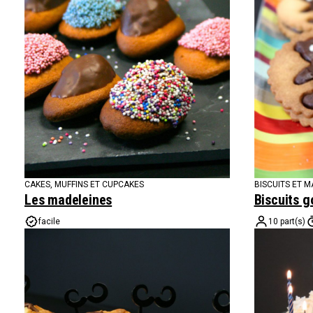
CAKES, MUFFINS ET CUPCAKES
BISCUITS ET 
Les madeleines
Biscuits g
facile
10 part(s)