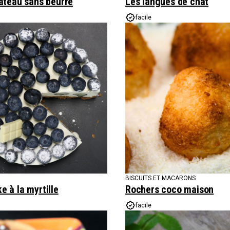
âteau sans beurre
Les langues de chat
facile
BISCUITS ET MACARONS
 à la myrtille
Rochers coco maison
facile