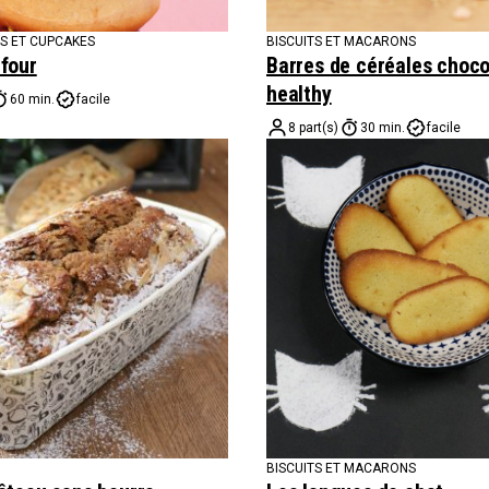
NS ET CUPCAKES
BISCUITS ET MACARONS
four
Barres de céréales choc
healthy
60 min.
facile
8 part(s)
30 min.
facile
BISCUITS ET MACARONS