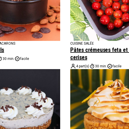
MACARONS
CUISINE SALÉE
ls
Pâtes crémeuses feta et
cerises
30 min.
facile
4 part(s)
30 min.
facile