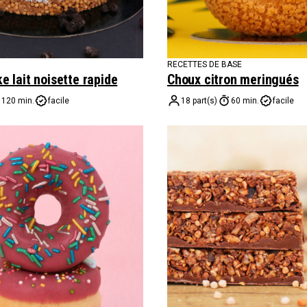
RECETTES DE BASE
 lait noisette rapide
Choux citron meringués
120 min.
facile
18 part(s)
60 min.
facile