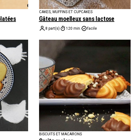
CAKES, MUFFINS ET CUPCAKES
olatées
Gâteau moelleux sans lactose
8 part(s)
120 min.
facile
BISCUITS ET MACARONS