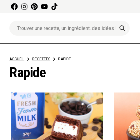
Aller
au
contenu
ACCUEIL
>
RECETTES
>
RAPIDE
Rapide