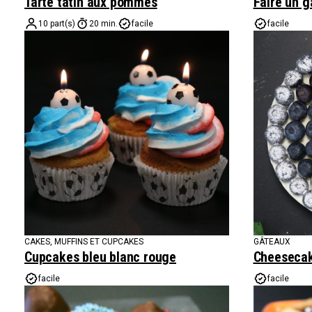
Tarte tatin aux pommes
Faire un g
10 part(s)
20 min.
facile
facile
CAKES, MUFFINS ET CUPCAKES
GÂTEAUX
Cupcakes bleu blanc rouge
Cheesecake
facile
facile