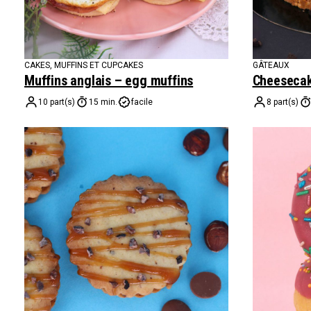
CAKES, MUFFINS ET CUPCAKES
GÂTEAUX
Muffins anglais – egg muffins
Cheesecake
10 part(s)
15 min.
facile
8 part(s)