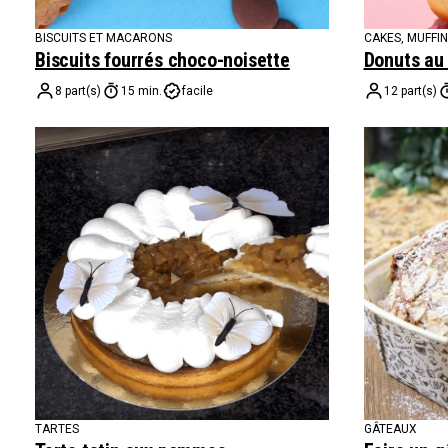
BISCUITS ET MACARONS
CAKES, MUFFI
Biscuits fourrés choco-noisette
Donuts au 
8 part(s)
15 min.
facile
12 part(s)
TARTES
GÂTEAUX