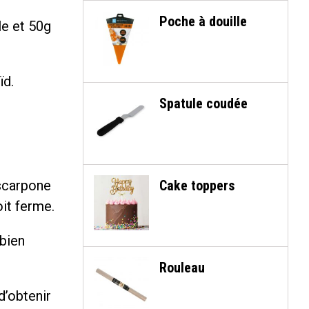
Poche à douille
le et 50g
ïd.
Spatule coudée
scarpone
Cake toppers
oit ferme.
 bien
Rouleau
d’obtenir