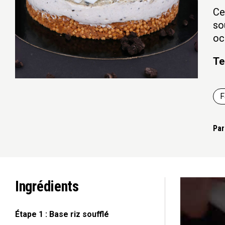
Ce
so
oc
Te
F
Par
Ingrédients
Étape 1 : Base riz soufflé