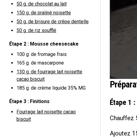
50 g.
de chocolat au lait
150 g.
de praliné noisette
50 g.
de brisure de crêpe dentelle
50 g.
de riz soufflé
Étape 2 : Mousse cheesecake
100 g.
de fromage frais
165 g.
de mascarpone
130 g.
de fourrage lait noisette
cacao biscuit
Prépara
185 g.
de crème liquide 35% MG
Étape 1 :
Étape 3 : Finitions
Fourrage lait noisette cacao
Chauffez 5
biscuit
Ajoutez 15