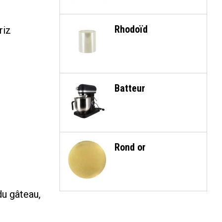
Rhodoïd
riz
Batteur
Rond or
du gâteau,