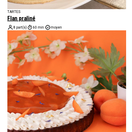
TARTES
Flan praliné
8 part(s)
60 min.
moyen