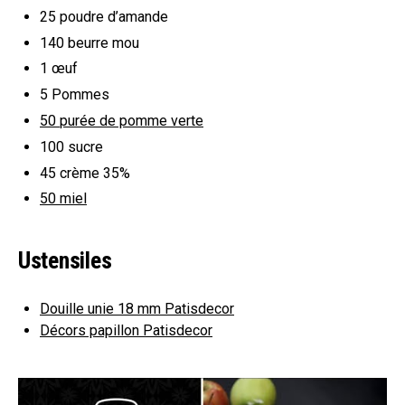
25
poudre d’amande
140
beurre mou
1
œuf
5
Pommes
50
purée de pomme verte
100
sucre
45
crème 35%
50
miel
Ustensiles
Douille unie 18 mm Patisdecor
Décors papillon Patisdecor