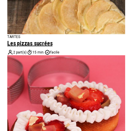
TARTES
Les pizzas sucrées
2 part(s)
15 min.
facile