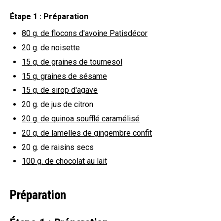
Étape 1 : Préparation
80 g.
de flocons d'avoine Patisdécor
20 g.
de noisette
15 g.
de graines de tournesol
15 g.
graines de sésame
15 g.
de sirop d'agave
20 g.
de jus de citron
20 g.
de quinoa soufflé caramélisé
20 g.
de lamelles de gingembre confit
20 g.
de raisins secs
100 g.
de chocolat au lait
Préparation