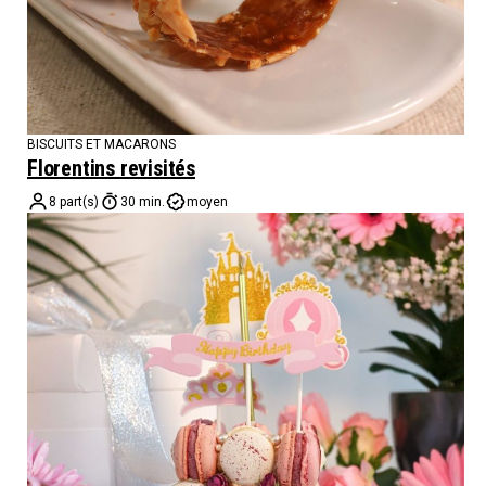
BISCUITS ET MACARONS
Florentins revisités
8 part(s)
30 min.
moyen