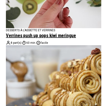
DESSERTS À L’ASSIETTE ET VERRINES
Verrines push up pops kiwi meringue
8 part(s)
60 min.
facile