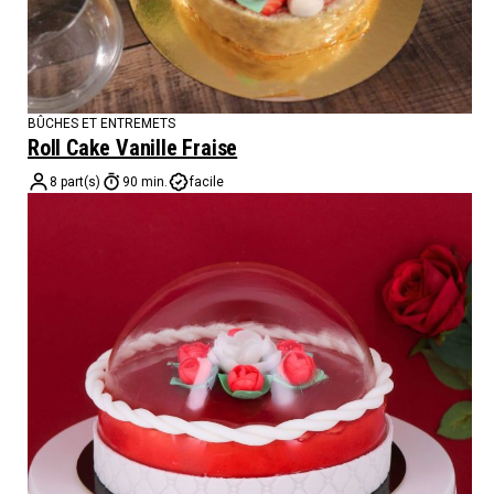
BÛCHES ET ENTREMETS
Roll Cake Vanille Fraise
8 part(s)
90 min.
facile