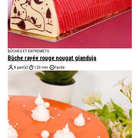
BÛCHES ET ENTREMETS
Bûche rayée rouge nougat gianduja
8 part(s)
120 min.
facile