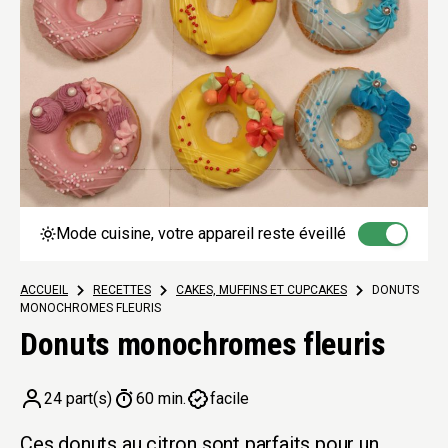
Mode cuisine, votre appareil reste éveillé
ACCUEIL
>
RECETTES
>
CAKES, MUFFINS ET CUPCAKES
>
DONUTS
MONOCHROMES FLEURIS
Donuts monochromes fleuris
24 part(s)
60 min.
facile
Ces donuts au citron sont parfaits pour un