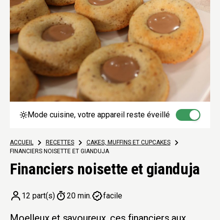
Mode cuisine, votre appareil reste éveillé
ACCUEIL
>
RECETTES
>
CAKES, MUFFINS ET CUPCAKES
>
FINANCIERS NOISETTE ET GIANDUJA
Financiers noisette et gianduja
12 part(s)
20 min.
facile
Moelleux et savoureux, ces financiers aux