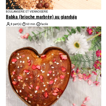
BOULANGERIE ET VIENNOISERIE
Babka (brioche marbrée) au gianduja
8 part(s)
60 min.
facile