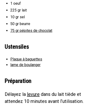
1
oeuf
225 gr
lait
10 gr
sel
50 gr
beurre
75 gr
pépites de chocolat
Ustensiles
Plaque à baguettes
lame de boulanger
Préparation
Délayez la
levure
dans du lait tiède et
attendez 10 minutes avant l’utilisation.