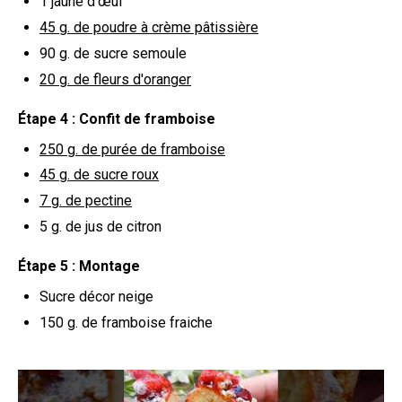
1
jaune d'œuf
45 g.
de poudre à crème pâtissière
90 g.
de sucre semoule
20 g.
de fleurs d'oranger
Étape 4 : Confit de framboise
250 g.
de purée de framboise
45 g.
de sucre roux
7 g.
de pectine
5 g.
de jus de citron
Étape 5 : Montage
Sucre décor neige
150 g.
de framboise fraiche