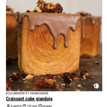
BOULANGERIE ET VIENNOISERIE
Croissant cube gianduja
6 part(s)
120 min.
moyen