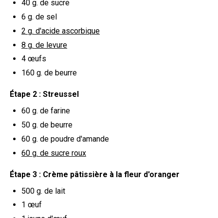
40 g.
de sucre
6 g.
de sel
2 g.
d'acide ascorbique
8 g.
de levure
4
œufs
160 g.
de beurre
Étape 2 : Streussel
60 g.
de farine
50 g.
de beurre
60 g.
de poudre d'amande
60 g.
de sucre roux
Étape 3 : Crème pâtissière à la fleur d'oranger
500 g.
de lait
1
œuf