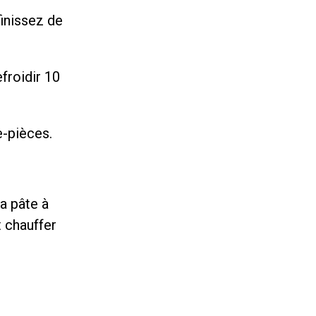
finissez de
efroidir 10
e-pièces.
la pâte à
t chauffer