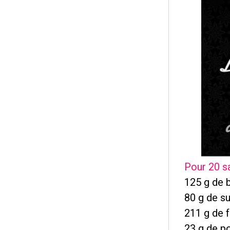
Pour 20 s
125 g de 
80 g de s
211 g de f
23 g de
p