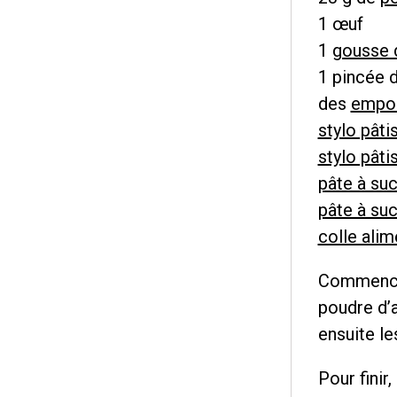
1 œuf
1
gousse d
1 pincée d
des
empor
stylo pâti
stylo pâti
pâte à suc
pâte à su
colle alim
Commencez 
poudre d’a
ensuite le
Pour finir,