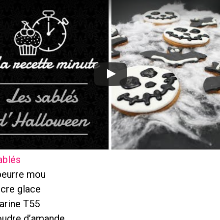
ablés
beurre mou
ucre glace
arine T55
oudre d’amande