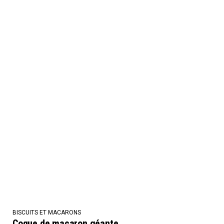
BISCUITS ET MACARONS
Coque de macaron géante