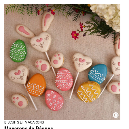
BISCUITS ET MACARONS
Macarons de Pâques