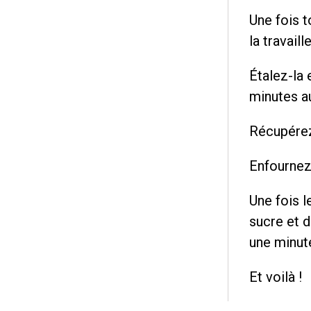
Une fois t
la travaill
Étalez-la 
minutes a
Récupérez 
Enfournez
Une fois l
sucre et d
une minut
Et voilà !