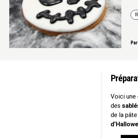
R
Par
Prépara
Voici une 
des
sablé
de la pâte
d’Hallow