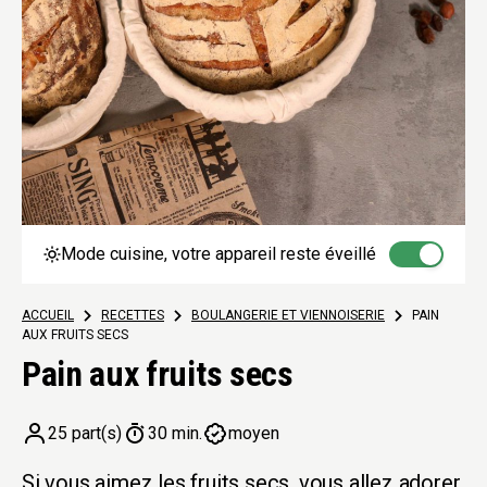
Mode cuisine, votre appareil reste éveillé
ACCUEIL
>
RECETTES
>
BOULANGERIE ET VIENNOISERIE
>
PAIN
AUX FRUITS SECS
Pain aux fruits secs
25 part(s)
30 min.
moyen
Si vous aimez les fruits secs, vous allez adorer