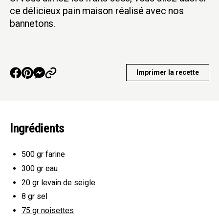
ce délicieux pain maison réalisé avec nos
bannetons.
Imprimer la recette
Ingrédients
500 gr
farine
300 gr
eau
20 gr
levain de seigle
8 gr
sel
75 gr
noisettes