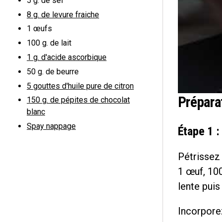
5 g.
de sel
8 g.
de levure fraiche
1
œufs
100 g.
de lait
1 g.
d'acide ascorbique
50 g.
de beurre
5
gouttes d'huile pure de citron
Prépara
150 g.
de pépites de chocolat
blanc
Spay nappage
Étape 1 :
Pétrissez 
1 œuf, 100
lente puis
Incorporez