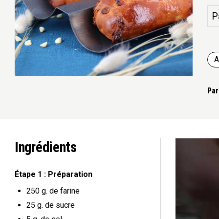
P
A
Par
Ingrédients
Étape 1 : Préparation
250 g.
de farine
25 g.
de sucre