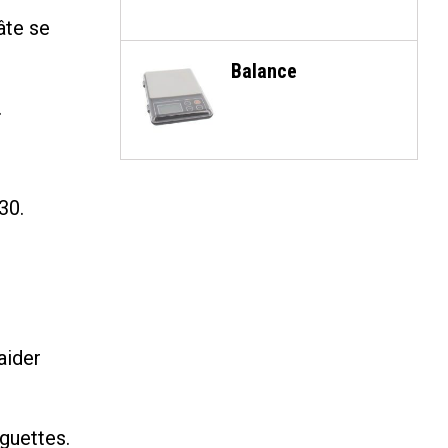
âte se
Balance
.
30.
aider
guettes.