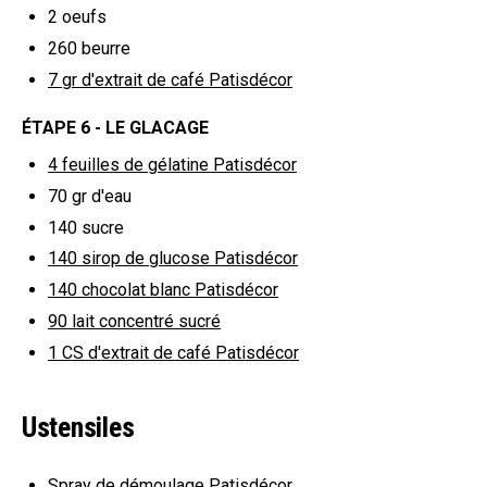
2
oeufs
260
beurre
7
gr d'extrait de café Patisdécor
ÉTAPE 6 - LE GLACAGE
4
feuilles de gélatine Patisdécor
70
gr d'eau
140
sucre
140
sirop de glucose Patisdécor
140
chocolat blanc Patisdécor
90
lait concentré sucré
1
CS d'extrait de café Patisdécor
Ustensiles
Spray de démoulage Patisdécor