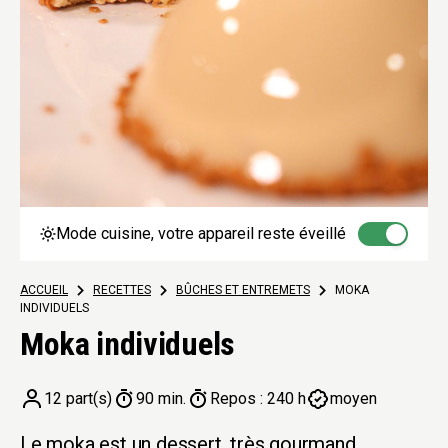
Mode cuisine, votre appareil reste éveillé
ACCUEIL
>
RECETTES
>
BÛCHES ET ENTREMETS
>
MOKA
INDIVIDUELS
Moka individuels
12 part(s)
90 min.
Repos : 240 h
moyen
Le moka est un dessert, très gourmand,