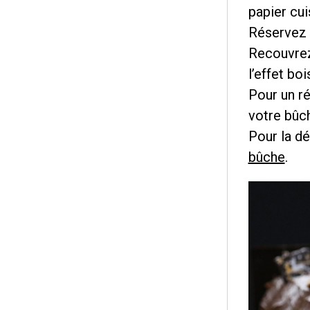
papier cui
Réservez 
Recouvrez
l’effet bo
Pour un ré
votre bûc
Pour la dé
bûche
.