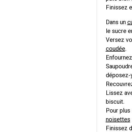
Finissez e
Dans un
c
le sucre en
Versez vo
coudée
.
Enfournez
Saupoudre
déposez-y 
Recouvrez
Lissez av
biscuit.
Pour plus
noisettes
Finissez d