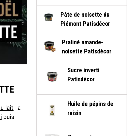
Pâte de noisette du
Piémont Patisdécor
Praliné amande-
noisette Patisdécor
Sucre inverti
Patisdécor
ETTE
Huile de pépins de
u lait
, la
raisin
i
puis