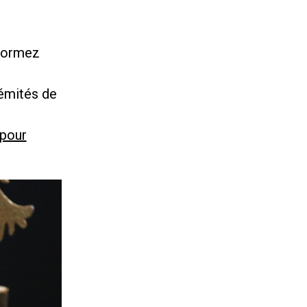
 formez
rémités de
 pour