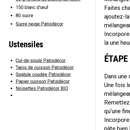
Faites cha
150
blanc d’œuf
80
sucre
ajoutez-la
Sucre neige Patisdécor
mélangean
Incorporez
la une heu
Ustensiles
ÉTAPE 
Cul-de-poule Patisdécor
Tapis de cuisson Patisdécor
Spatule coudée Patisdécor
Dans une ca
Papier cuisson Patisdécor
Une fois l
Noisettes Patisdécor BIO
mélangean
Remettez l
qu’une fin
Incorporez
pâte bien l