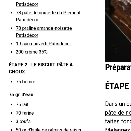
Patisdécor
78
pâte de noisette du Piémont
Patisdécor
78
praliné amande-noisette
Patisdécor
19
sucre inverti Patisdécor
200
crème 35%
ÉTAPE 2 - LE BISCUIT PÂTE À
Prépara
CHOUX
75
beurre
ÉTAPE
75 gr d'eau
Dans un c
75
lait
pâte de n
70
farine
faites fon
3
œufs
Mélangez p
50 gr d'huile de pépins de raisin