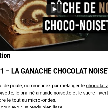
tion
 1 – LA GANACHE CHOCOLAT NOIS
ul de poule, commencez par mélanger le
chocolat a
oisette
, le
praliné amande noisette
et le
sucre invert
dre le tout au micro-ondes.
our avoir un rendu bien lisse.