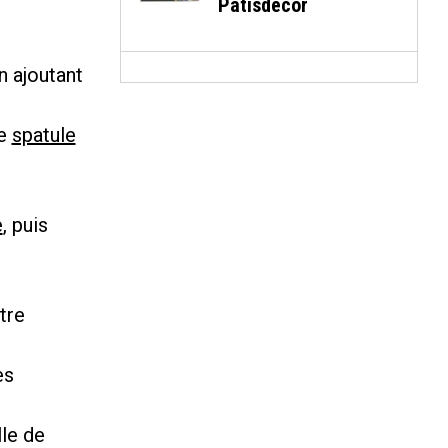
Patisdécor
n ajoutant
ne
spatule
e
, puis
tre
es
lle de