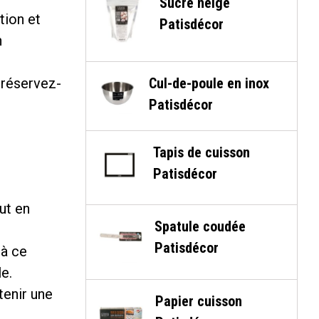
Sucre neige
tion et
Patisdécor
n
Cul-de-poule en inox
 réservez-
Patisdécor
Tapis de cuisson
Patisdécor
out en
Spatule coudée
Patisdécor
’à ce
e.
tenir une
Papier cuisson