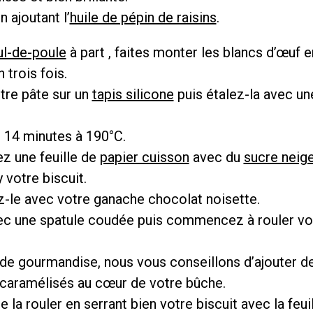
n ajoutant l’
huile de pépin de raisins
.
ul-de-poule
à part , faites monter les blancs d’œuf e
 trois fois.
tre pâte sur un
tapis silicone
puis étalez-la avec u
 14 minutes à 190°C.
z une feuille de
papier cuisson
avec du
sucre neig
votre biscuit.
-le avec votre ganache chocolat noisette.
ec une spatule coudée puis commencez à rouler vo
 de gourmandise, nous vous conseillons d’ajouter d
caramélisés au cœur de votre bûche.
e la rouler en serrant bien votre biscuit avec la feui