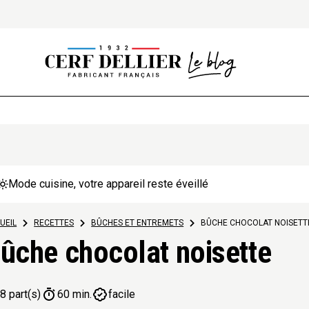
Mode cuisine, votre appareil reste éveillé
UEIL
>
RECETTES
>
BÛCHES ET ENTREMETS
>
BÛCHE CHOCOLAT NOISETT
ûche chocolat noisette
8 part(s)
60 min.
facile