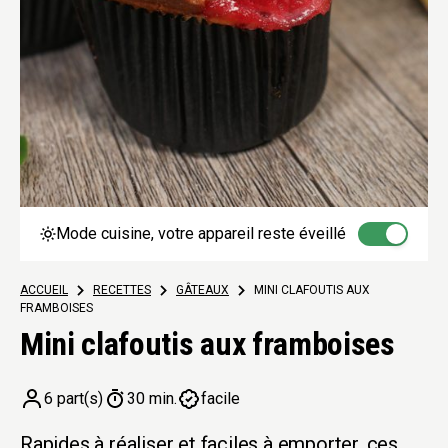
Mode cuisine, votre appareil reste éveillé
ACCUEIL
>
RECETTES
>
GÂTEAUX
>
MINI CLAFOUTIS AUX
FRAMBOISES
Mini clafoutis aux framboises
6 part(s)
30 min.
facile
Rapides à réaliser et faciles à emporter, ces