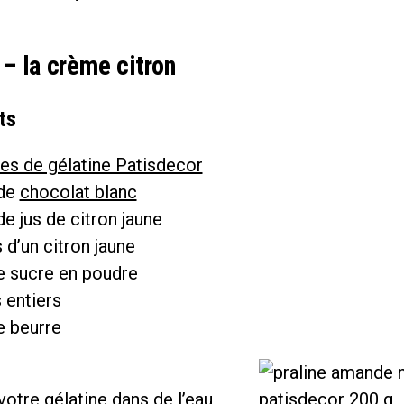
 – la crème citron
ts
les de gélatine Patisdecor
 de
chocolat blanc
de jus de citron jaune
 d’un citron jaune
e sucre en poudre
 entiers
e beurre
otre gélatine dans de l’eau