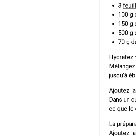
3
feuil
100 g
150 g d
500 g 
70 g d
Hydratez v
Mélangez l
jusqu’à ébu
Ajoutez la
Dans un cu
ce que le 
La prépara
Ajoutez la