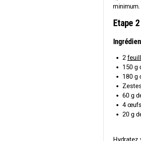
minimum.
Etape 2
Ingrédien
2
feuil
150 g
180 g 
Zestes
60 g d
4 œufs
20 g d
Hydratez v