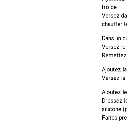
froide
Versez dan
chauffer l
Dans un cu
Versez le 
Remettez 
Ajoutez l
Versez la 
Ajoutez le
Dressez l
silicone (
Faites pr