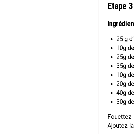
Etape 3
Ingrédien
25 g d
10g de
25g de
35g de
10g de
20g de
40g de
30g de
Fouettez l
Ajoutez la