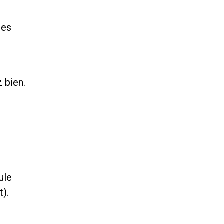
tes
 bien.
ule
t).