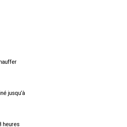
hauffer
iné jusqu’à
8 heures