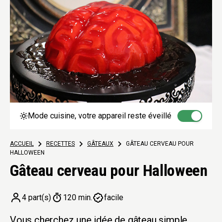
Mode cuisine, votre appareil reste éveillé
ACCUEIL
>
RECETTES
>
GÂTEAUX
>
GÂTEAU CERVEAU POUR
HALLOWEEN
Gâteau cerveau pour Halloween
4 part(s)
120 min.
facile
Vous cherchez une idée de gâteau simple,