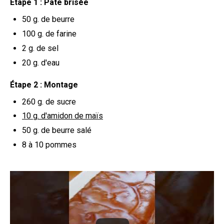
Étape 1 : Pâte brisée
50 g.
de beurre
100 g.
de farine
2 g.
de sel
20 g.
d'eau
Étape 2 : Montage
260 g.
de sucre
10 g.
d'amidon de maïs
50 g.
de beurre salé
8 à 10 pommes