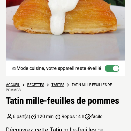
Mode cuisine, votre appareil reste éveillé
ACCUEIL
>
RECETTES
>
TARTES
>
TATIN MILLE-FEUILLES DE
POMMES
Tatin mille-feuilles de pommes
6 part(s)
120 min.
Repos : 4 h
facile
Découvrez cette Tatin mille-feuilles de