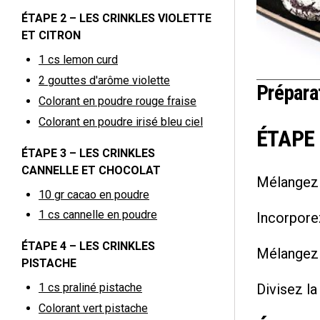
ÉTAPE 2 – LES CRINKLES VIOLETTE
ET CITRON
1 cs
lemon curd
2
gouttes d'arôme violette
Prépara
Colorant en poudre rouge fraise
Colorant en poudre irisé bleu ciel
ÉTAPE 
ÉTAPE 3 – LES CRINKLES
CANNELLE ET CHOCOLAT
Mélangez l
10 gr
cacao en poudre
1 cs
cannelle en poudre
Incorporez
ÉTAPE 4 – LES CRINKLES
Mélangez 
PISTACHE
Divisez la
1 cs
praliné pistache
Colorant vert pistache