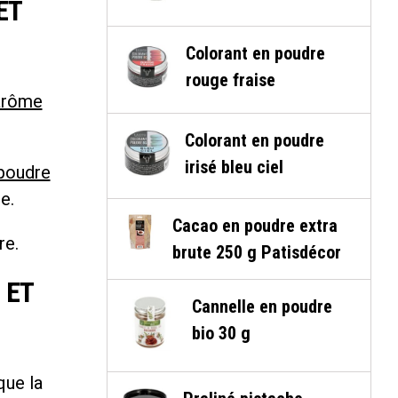
ET
Colorant en poudre
rouge fraise
arôme
Colorant en poudre
irisé bleu ciel
poudre
e.
Cacao en poudre extra
re.
brute 250 g Patisdécor
 ET
Cannelle en poudre
bio 30 g
que la