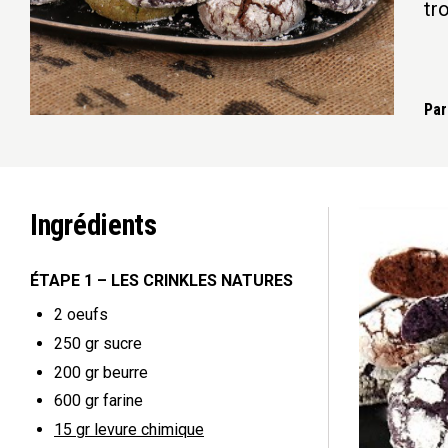
tr
Par
Ingrédients
ÉTAPE 1 – LES CRINKLES NATURES
2
oeufs
250 gr
sucre
200 gr
beurre
600 gr
farine
15 gr
levure chimique