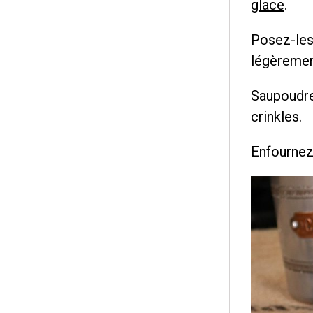
glace
.
Posez-les
légèremen
Saupoudrez
crinkles.
Enfournez