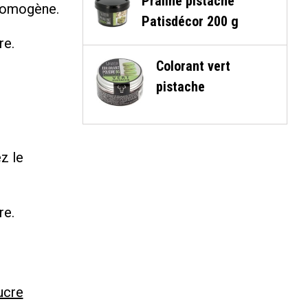
Praliné pistache
 homogène.
Patisdécor 200 g
re.
Colorant vert
pistache
z le
re.
ucre