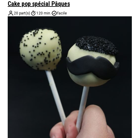
Cake pop spécial Pâques
20 part(s)
120 min.
facile