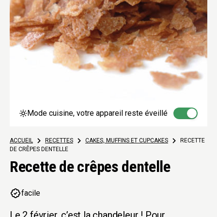
Mode cuisine, votre appareil reste éveillé
ACCUEIL
>
RECETTES
>
CAKES, MUFFINS ET CUPCAKES
>
RECETTE
DE CRÊPES DENTELLE
Recette de crêpes dentelle
facile
Le 2 février, c’est la chandeleur ! Pour