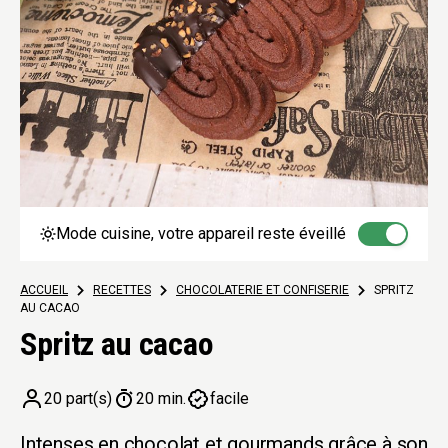
Mode cuisine, votre appareil reste éveillé
ACCUEIL
>
RECETTES
>
CHOCOLATERIE ET CONFISERIE
>
SPRITZ
AU CACAO
Spritz au cacao
20 part(s)
20 min.
facile
Intenses en chocolat et gourmands grâce à son