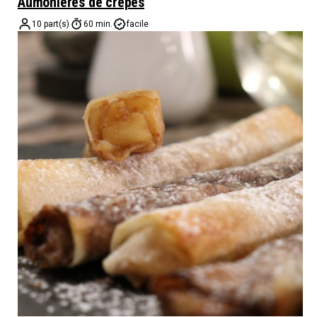
Aumônières de crêpes
10 part(s)
60 min.
facile