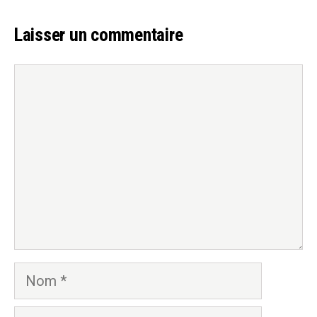
Laisser un commentaire
Commentaire
Nom
E-