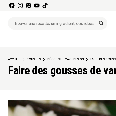
Aller
au
contenu
ACCUEIL
>
CONSEILS
>
DÉCORS ET CAKE DESIGN
>
FAIRE DES GOUSS
Faire des gousses de van