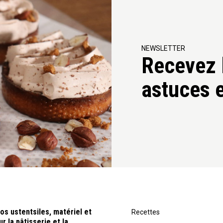
NEWSLETTER
Recevez l
astuces e
os ustentsiles, matériel et
Recettes
r la pâtisserie et la