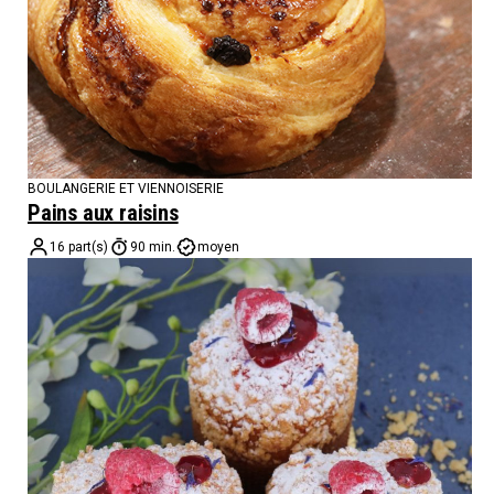
BOULANGERIE ET VIENNOISERIE
Pains aux raisins
16 part(s)
90 min.
moyen