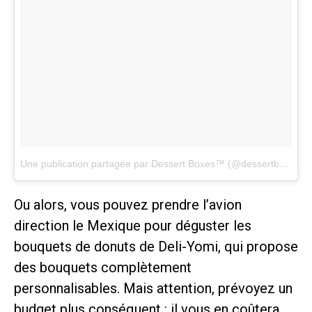
Une publication partagée par Dessert Boxes™ (@dessertboxes)
l
Ou alors, vous pouvez prendre l’avion
direction le Mexique pour déguster les
bouquets de donuts de Deli-Yomi, qui propose
des bouquets complètement
personnalisables. Mais attention, prévoyez un
budget plus conséquent : il vous en coûtera